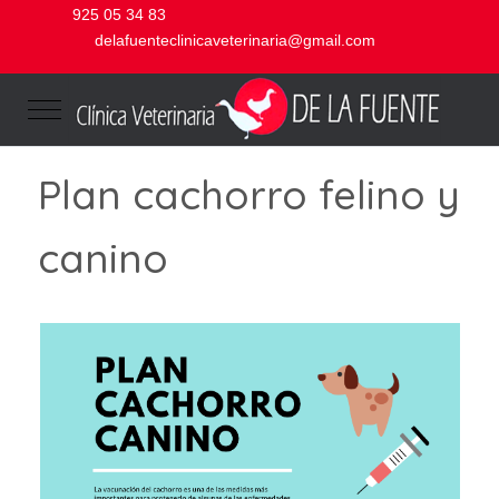
925 05 34 83
delafuenteclinicaveterinaria@gmail.com
Mobile Menu Toggle
Plan cachorro felino y
canino