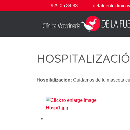
925 05 34 83
delafuenteclinica
HOSPITALIZACI
Hospitalización:
Cuidamos de tu mascota cua